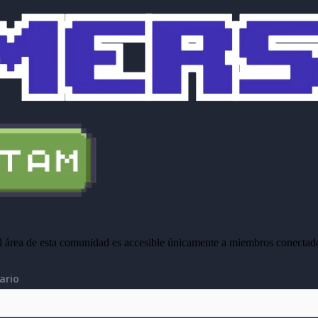
l área de esta comunidad es accesible únicamente a miembros conectad
ario