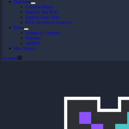
Gatchas
Genshin Impact
Honkai: Star Rail
Zenless Zone Zero
NTE Neverss to Everness
Riot
League of Legends
Valorant
Wildrift
Mas Juegos
Acceder