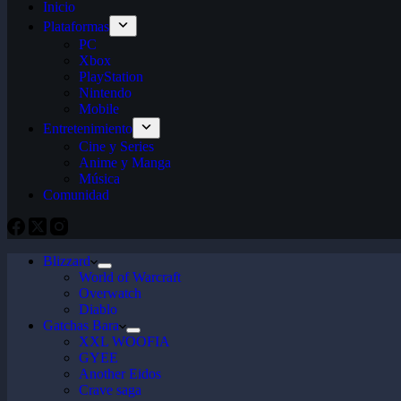
Inicio
Plataformas
PC
Xbox
PlayStation
Nintendo
Mobile
Entretenimiento
Cine y Series
Anime y Manga
Música
Comunidad
Blizzard
World of Warcraft
Overwatch
Diablo
Gatchas Bara
XXL WOOFIA
GYEE
Another Eidos
Crave saga