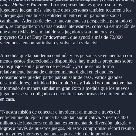
Duty: Mobile
y
Warzone
. La idea presentada es que no solo los
jugadores juegan más, sino que otras personas también recurren a los
videojuegos para buscar entretenimiento en un panorama social
cambiante. Además de elevar nuevamente su perspectiva para todo el
año, se compartieron varias cositas interesantes, como su estimación de
que ahora
Más de la mitad de sus jugadores son mujeres.
y el
proyecto
Call of Duty Endowment
, que ayudó a
más de 72,000
veteranos a
encontrar trabajo y volver a la vida civil.
A medida que la pandemia continúa y las personas se encuentran con
menos gastos discrecionales disponibles, hay muchas preguntas sobre
si los
juegos son a prueba de recesión
, ya que es una forma
relativamente barata de entretenimiento digital en el que los
consumidores pueden participar sin salir de casa. Varios grandes
desarrolladores, incluidos
Electronic Arts
y
Take-Two Interactive,
han
informado de manera similar un gran éxito a medida que los nuevos
jugadores se ven obligados a encontrar más formas de entretenimiento
en casa.
“Nuestra misión de conectar e involucrar al mundo a través del
entretenimiento épico nunca ha sido tan significativa. Nuestros 400
millones de jugadores continúan experimentando diversión, alegría y
logros a través de nuestros juegos. Nuestro compromiso récord resultó
en mayores ingresos y ganancias por acción de lo previsto