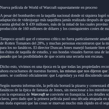
Nueva película de World of Warcraft supuestamente en proceso
A pesar del bombardeo en la taquilla nacional donde ni siquiera logró 
adaptación de videojuego más taquillera jamás realizada después de que
cuenta global de $ 439 millones, más de la mitad de los cuales provin
producción de 160 millones de dólares y los consiguientes costes de ma
Tampoco ayudó que el consenso crítico no fuera particularmente amab
de Rotten Tomatoes del 28%, y muchas personas encontraron que la mi
para los no fanáticos. El director Duncan Jones manejó bastante bien el
los éxitos de taquilla de estudio, y sus hondas visuales fueron una de la
pasado
que las posibilidades de que ocurra una secuela son escasas.
Dicho esto, vivimos en una época en la que todas las propiedades reco
ahora escuchamos de nuestras fuentes,
las mismas que nos dijeron que
antes. se confirmó oficialmente: que Legendary ya está discutiendo un
Según nuestra información, la película borrará la pizarra y comenzará d
fanáticos de la épica de fantasía de Jones, sin mencionar a los miembr
con la esperanza de
Warcraft se
convierte en franquicia. Los detalles 
claros, pero dado que la primera película pasó una década atrapada en el
sin duda esperará que las cosas se muevan mucho más rápido en el seg