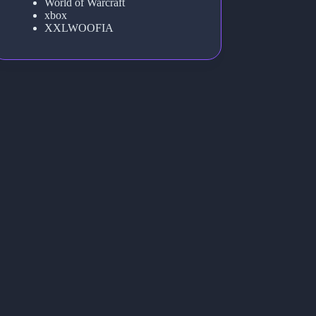
World of Warcraft
xbox
XXLWOOFIA