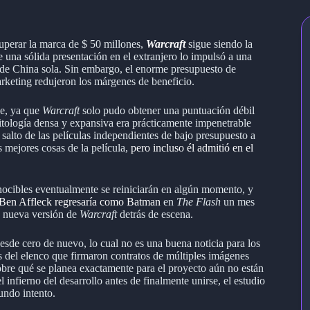
superar la marca de $ 50 millones,
Warcraft
sigue siendo la
 una sólida presentación en el extranjero lo impulsó a una
o de China sola. Sin embargo, el enorme presupuesto de
rketing redujeron los márgenes de beneficio.
le, ya que
Warcraft
solo pudo obtener una puntuación débil
tología densa y expansiva era prácticamente impenetrable
 salto de las películas independientes de bajo presupuesto a
s mejores cosas de la película,
pero incluso él admitió en el
nocibles eventualmente se reiniciarán en algún momento, y
 Ben Affleck regresaría como Batman
en
The Flash
un mes
a nueva versión de
Warcraft
detrás de escena.
esde cero de nuevo, lo cual no es una buena noticia para los
os del elenco que firmaron contratos de múltiples imágenes
sobre qué se planea exactamente para el proyecto aún no están
 infierno del desarrollo antes de finalmente unirse, el estudio
undo intento.